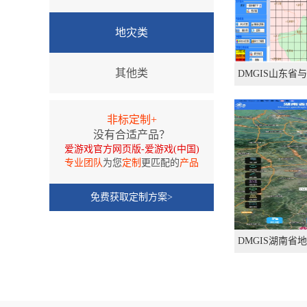
地灾类
其他类
DMGIS山东
非标定制+
没有合适产品？
爱游戏官方网页版-爱游戏(中国)
专业团队
为您
定制
更匹配的
产品
免费获取定制方案>
DMGIS湖南